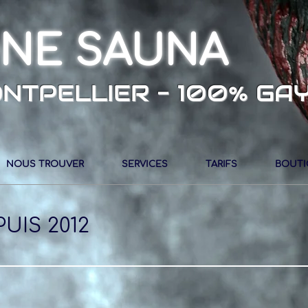
NE SAUNA
NTPELLIER - 100% GA
NOUS TROUVER
SERVICES
TARIFS
BOUTI
UIS 2012