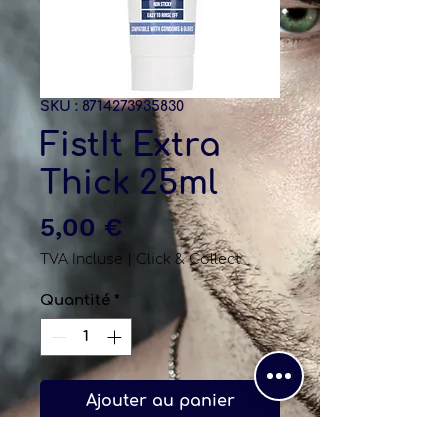
SKU : 8714273935830
FistIt Extra
Thick 25ml
Prix
5,00 €
TVA Incluse
|
Click & Collect
Quantité
*
Ajouter au panier